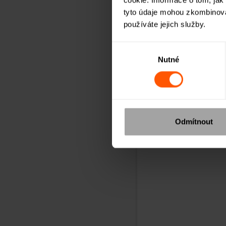
tyto údaje mohou zkombinovat
používáte jejich služby.
Výběr
Nutné
souhlasu
Odmítnout