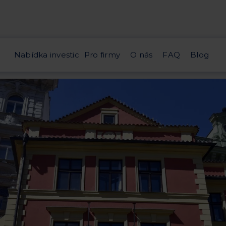
Nabídka investic
Pro firmy
O nás
FAQ
Blog
< ZPĚT NA PŘEHLED