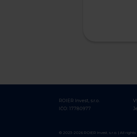
ROIER Invest, s.r.o.
V
IČO: 17780977
J
© 2023-2026 ROIER Invest, s.r.o. | All rights 