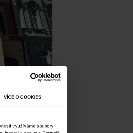
PA 1
VÍCE O COOKIES
ěvnosti využíváme soubory
, inzerci a analýzy. Partneři