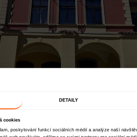
ESTIČNÍ NABÍDKA UHELNÝ TRH, ETA
DETAILY
á cookies
klam, poskytování funkcí sociálních médií a analýze naší návšt
 náš web používáte, sdílíme se svými partnery pro sociální média