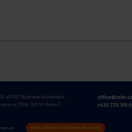
ŠE xPORT Business Accelerator,
office@roier.c
eseniova 2769, 130 00 Praha 3
+420 770 158 
reserved.
PŘIHLÁŠENÍ DO PŮVODNÍ APLIKACE