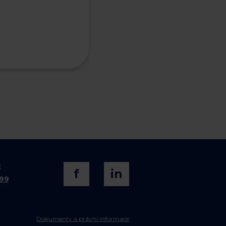
z
f
in
099
Dokumenty a právní informace