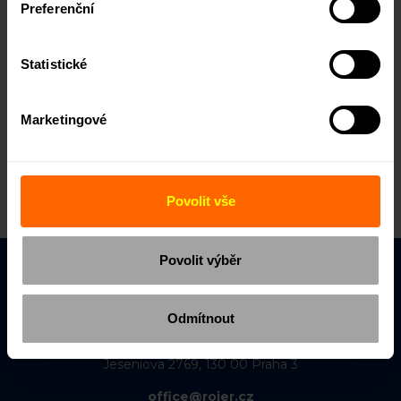
Preferenční
Statistické
Marketingové
Povolit vše
Povolit výběr
ROIER Invest, s.r.o.
IČO: 17780977
Odmítnout
VŠE xPORT Business Accelerator,
Jeseniova 2769, 130 00 Praha 3
office@roier.cz