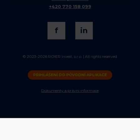
+420 770 158 099
f
in
© 2023-2026 ROIER Invest, s.r.o. | All rights reserved.
PŘIHLÁŠENÍ DO PŮVODNÍ APLIKACE
Dokumenty a právní informace