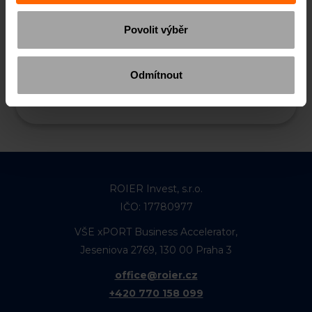
Povolit výběr
Odmítnout
ROIER Invest, s.r.o.
IČO: 17780977
VŠE xPORT Business Accelerator,
Jeseniova 2769, 130 00 Praha 3
office@roier.cz
+420 770 158 099