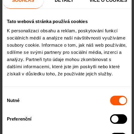
SOUHLAS
DETAILY
VÍCE O COOKIES
Typ nemovitosti
může do velké míry ovlivnit návratnost i
rizikovost investice. Při investování do developmentu
Tato webová stránka používá cookies
hraje proti investorovi několik faktorů. Jde zejména o rizika
K personalizaci obsahu a reklam, poskytování funkcí
spojená s aktuálně nestabilními cenami stavebních
sociálních médií a analýze naší návštěvnosti využíváme
materiálů i výrazně zhoršenou dostupností hypotečních
soubory cookie. Informace o tom, jak náš web používáte,
úvěrů. Investování do developmentu tak může být v
sdílíme se svými partnery pro sociální média, inzerci a
krátkodobém a střednědobém horizontu nejisté. Z
analýzy. Partneři tyto údaje mohou zkombinovat s
dlouhodobého hlediska a po překlenutí problematického
dalšími informacemi, které jste jim poskytli nebo které
období, které je spojené s dokončením stavby a prodejem
získali v důsledku toho, že používáte jejich služby.
nebo pronájmem konkrétním lidem, může jít o
zhodnocení se zajímavým výnosem. Investice do
obchodních nebo průmyslových staveb se pak může jevit
Výběr
jako ještě problematičtější, a to hlavně kvůli různým vlivům
Nutné
souhlasu
aktuálního ekonomického ochlazení. V tomto kontextu
naši klienti často oceňují skutečnost, že s ROIERem
Preferenční
investují do
rezidenčního
bydlení
, ve kterém již bydlí
nájemníci. Tito nájemníci navíc mají k dané nemovitosti