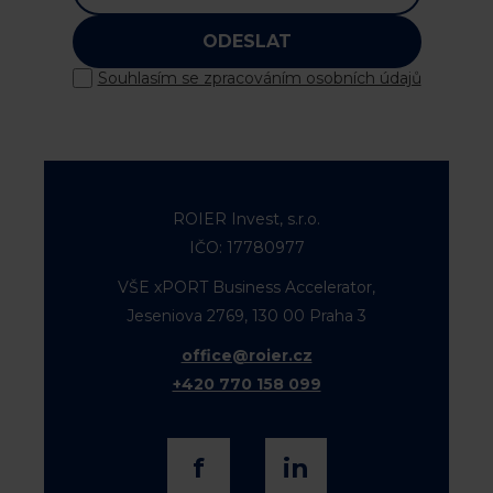
ODESLAT
Souhlasím se zpracováním osobních údajů
ROIER Invest, s.r.o.
IČO: 17780977
VŠE xPORT Business Accelerator,
Jeseniova 2769, 130 00 Praha 3
office@roier.cz
+420 770 158 099
f
in