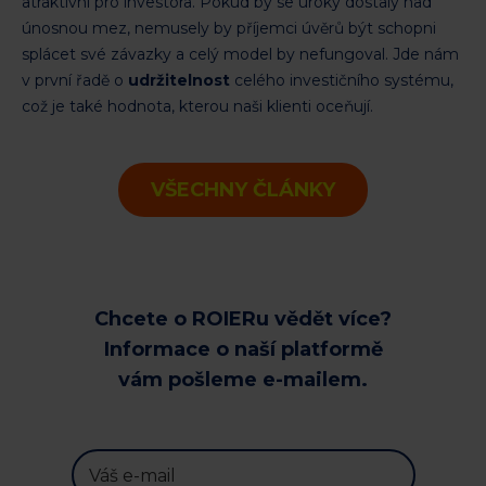
atraktivní pro investora. Pokud by se úroky dostaly nad
únosnou mez, nemusely by příjemci úvěrů být schopni
splácet své závazky a celý model by nefungoval. Jde nám
v první řadě o
udržitelnost
celého investičního systému,
což je také hodnota, kterou naši klienti oceňují.
VŠECHNY ČLÁNKY
Chcete o ROIERu vědět více?
Informace o naší platformě
vám pošleme e-mailem.