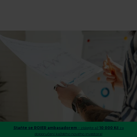
Staňte se ROIER ambasadorem
– získejte až
10 000 Kč
za
doporučení každého nového investora!