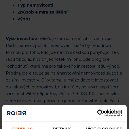
Typ nemovitosti
Způsob a míra zajištění
Výnos
Výše investice
ovlivňuje formu a způsob investování.
Participativní způsob investování může být vhodnou
formou pro toho, kdo jde na trh s částkou pohybující se v
řádu tisíců až nižších jednotek milionů. Jde o logické
rozhodnutí, které má pro takového investora řadu výhod.
Předně jde o to, že se na financování nemovitosti skládá s
dalšími investory. Díky tomu si může dovolit investovat i
do takových nemovitostí, na které by se svým kapitálem
sám nestačil. V případě využití služeb ROIERu pak navíc
nemusí investovat pouze do jedné nemovitosti, ale často i
do celého portfolia několika domů nebo bytů. Tím svou
investici přirozeně
diverzifikuje
, a míra potenciálního
rizika se tak snižuje.