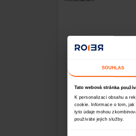
Rating:
BBB
SOUHLAS
Tato webová stránka použív
O projektu:
K personalizaci obsahu a re
cookie. Informace o tom, jak
Projekt představuje
tyto údaje mohou zkombinovat
obci Hostivice v ok
používáte jejich služby.
Hostivice jsou městem těsně
Výběr
Označení „Hostivice + číslo 