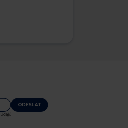
ODESLAT
 údajů