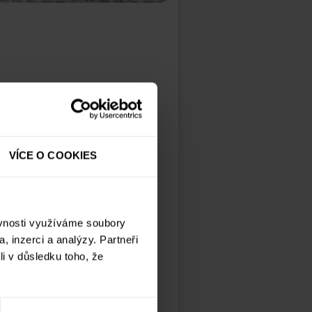
Splatnost:
12
měsíců
VÍCE O COOKIES
ěvnosti využíváme soubory
, inzerci a analýzy. Partneři
ami a 2 ateliéry v
li v důsledku toho, že
srostly.
n na etapy. Objekty