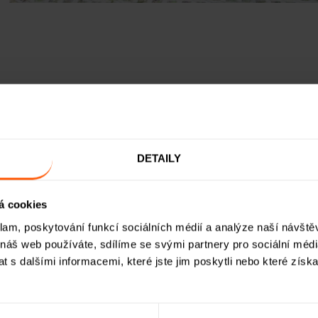
Praha - Hostivice 6, Etapa 4
Výnos:
8,7
% p. a.
DETAILY
á cookies
klam, poskytování funkcí sociálních médií a analýze naší návšt
 náš web používáte, sdílíme se svými partnery pro sociální média
 soubor 6 rodinných domů s 17 bytovými jednotk
 s dalšími informacemi, které jste jim poskytli nebo které získa
rese Praha-Západ ve Středočeském kraji.
 na hranici Prahy, ale s Prahou už po mnoha stránkách prakticky 
(1,2,3…)“ vždy představuje jeden rodinný dům, který je dále členě