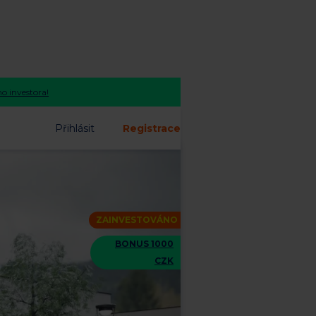
o investora!
Přihlásit
Registrace
ZAINVESTOVÁNO
BONUS 1000
CZK