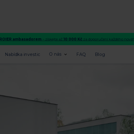
e ROIER ambasadorem
– získejte až
10 000 Kč
za doporučení každého novéh
< ZPĚT NA PŘEHLED
O nás
Nabídka investic
FAQ
Blog