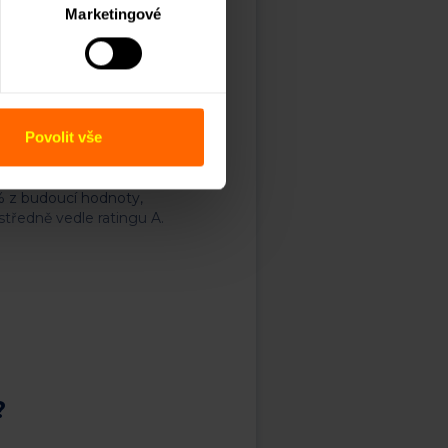
Marketingové
tivní prefabrikovaný systém
ů, což má za následek
ní chybovosti při výstavbě a
tvoří zádveří v návaznosti
části hlavního obytného
Povolit vše
koj, ložnici a koupelnu. K
 s užitnou plochou 100 m2.
% z budoucí hodnoty,
středně vedle ratingu A.
?