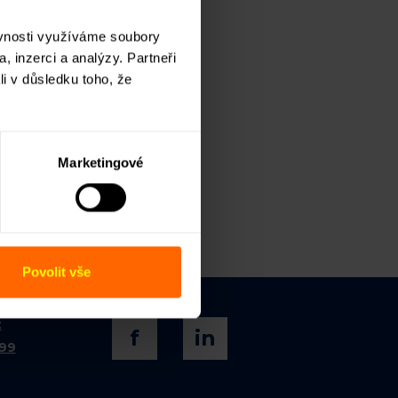
ěvnosti využíváme soubory
, inzerci a analýzy. Partneři
li v důsledku toho, že
ODESLAT
Marketingové
 údajů
Povolit vše
z
f
in
099