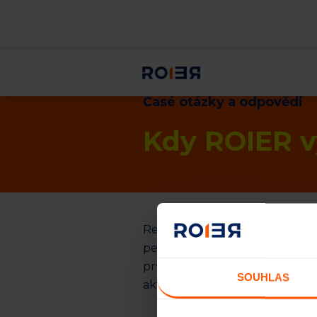
Časé otázky a odpovědi
Kdy ROIER v
Renta za uplynulý měsíc je vy
peněženku může záviset na ryc
prvním měsíci po investici je 
SOUHLAS
aktivační mail)
do konce dan