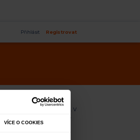
Přihlásit
Registrovat
ky na vaši investorskou
dykoli v průběhu tohoto dne. V
ru
(o datu načerpání obdržíte
VÍCE O COOKIES
 výši měsíčních výnosů
.