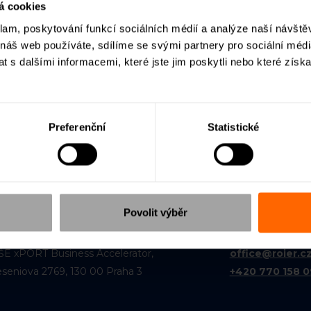
á cookies
klam, poskytování funkcí sociálních médií a analýze naší návšt
 náš web používáte, sdílíme se svými partnery pro sociální média
 s dalšími informacemi, které jste jim poskytli nebo které získa
u vědět více?
ší platformě
Preferenční
Statistické
-mailem.
Souhlasím se zpracováním osobních
Povolit výběr
ŠE xPORT Business Accelerator,
office@roier.c
eseniova 2769, 130 00 Praha 3
+420 770 158 