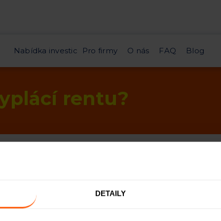
Nabídka investic
Pro firmy
O nás
FAQ
Blog
yplácí rentu?
plácena vždy k
15. dni aktuálního měsíce
. Připsání část
hlosti bankovních převodů – platba tak může dorazit k
renta vyplácena
poměrně za období od načerpání úvě
DETAILY
ého měsíce
. Od následujícího měsíce již obdržíte
plnou