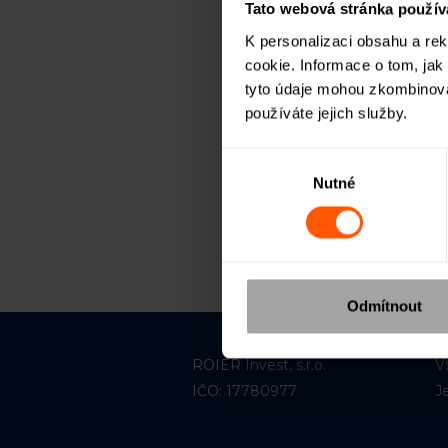
Tato webová stránka použív
K personalizaci obsahu a re
cookie. Informace o tom, jak
tyto údaje mohou zkombinovat
používáte jejich služby.
Chcete o ROIER
Výběr
Informace o na
Nutné
souhlasu
vám pošleme e
Odmítnout
ROIER Invest, s.r.o.
V
IČO: 17780977
J