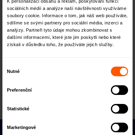
K personalizaci obsahu a reklam, poskytování funkcí
sociálních médií a analýze naší návštěvnosti využíváme
soubory cookie. Informace o tom, jak náš web používáte,
sdílíme se svými partnery pro sociální média, inzerci a
Chcete o ROIERu vědět více?
analýzy. Partneři tyto údaje mohou zkombinovat s
Informace o naší platformě
dalšími informacemi, které jste jim poskytli nebo které
získali v důsledku toho, že používáte jejich služby.
vám pošleme e-mailem.
Výběr
Nutné
souhlasu
ODESLAT
Preferenční
Souhlasím se zpracováním osobních údajů
Statistické
Marketingové