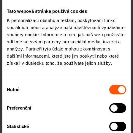
úroky. Hlavní výhodou crowdfundingových
Tato webová stránka používá cookies
platforem je efektivní a snadné online investování
K personalizaci obsahu a reklam, poskytování funkcí
do různých investičních aktiv, možnost
sociálních médií a analýze naší návštěvnosti využíváme
diverzifikace investic a jejich pohodlná správa.
soubory cookie. Informace o tom, jak náš web používáte,
sdílíme se svými partnery pro sociální média, inzerci a
analýzy. Partneři tyto údaje mohou zkombinovat s
dalšími informacemi, které jste jim poskytli nebo které
získali v důsledku toho, že používáte jejich služby.
Chcete o ROIERu vědět více?
Informace o naší platformě
vám pošleme e-mailem.
Výběr
Nutné
souhlasu
Preferenční
ODESLAT
Statistické