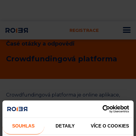
REGISTRACE
Časé otázky a odpovědi
Crowdfundingová platforma
Crowdfundingová platforma je online aplikace,
která slouží k investování v rámci crowdfundingu
do cenných papírů nebo úvěrů. Platforma
ROIER
umožňuje investorům podílet se na poskytování
SOUHLAS
DETAILY
VÍCE O COOKIES
úvěrů z crowdfundingu zajištěných nemovitostmi,
z čehož Investorům následně plynou příslušné