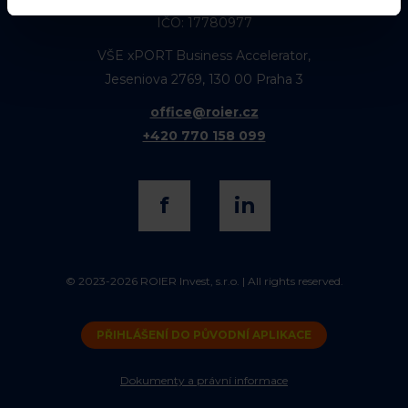
IČO: 17780977
VŠE xPORT Business Accelerator,
Jeseniova 2769, 130 00 Praha 3
office@roier.cz
+420 770 158 099
f
in
© 2023-2026 ROIER Invest, s.r.o. | All rights reserved.
PŘIHLÁŠENÍ DO PŮVODNÍ APLIKACE
Dokumenty a právní informace