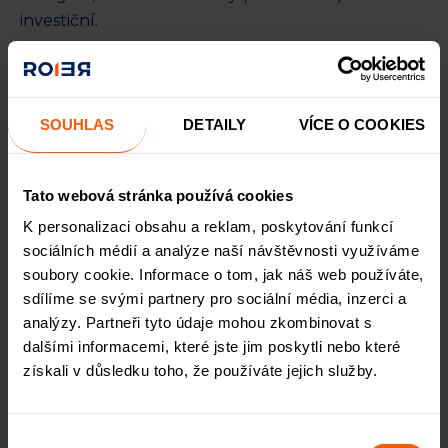
investiční.
V případě dárcovského crowdfundingu nedochází
k navrácení peněz či vyplacení odměny za jejich
poskytnutí. Tímto způsobem jsou financovány
SOUHLAS
DETAILY
VÍCE O COOKIES
například různé dobročinné sbírky. Naproti tomu
u investičního crowdfundingu poskytují
jednotlivci peníze s cílem zhodnotit vlastní kapitál
Tato webová stránka používá cookies
či získat vlastnický podíl na financovaném
K personalizaci obsahu a reklam, poskytování funkcí
projektu, a to ve formě cenných papírů nebo
sociálních médií a analýze naší návštěvnosti využíváme
úvěrů.
soubory cookie. Informace o tom, jak náš web používáte,
sdílíme se svými partnery pro sociální média, inzerci a
K provozování úvěrového crowdfundingu je
analýzy. Partneři tyto údaje mohou zkombinovat s
zapotřebí licence od České národní banky.
dalšími informacemi, které jste jim poskytli nebo které
PLATFORMA ROIER ZÍSKALA TUTO LICENCI V ROCE
získali v důsledku toho, že používáte jejich služby.
.
2023
Výběr