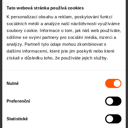
zajištěn.
Peníze, které se podaří takto získat, Společnost
Tato webová stránka používá cookies
ROIER
rozdělí mezi investory podle poměru jejich
K personalizaci obsahu a reklam, poskytování funkcí
investic do daného úvěru.
sociálních médií a analýze naší návštěvnosti využíváme
soubory cookie. Informace o tom, jak náš web používáte,
sdílíme se svými partnery pro sociální média, inzerci a
analýzy. Partneři tyto údaje mohou zkombinovat s
dalšími informacemi, které jste jim poskytli nebo které
získali v důsledku toho, že používáte jejich služby.
Chcete o ROIERu vědět více?
Informace o naší platformě
vám pošleme e-mailem.
Výběr
Nutné
souhlasu
Preferenční
ODESLAT
Statistické
Souhlasím se zpracováním osobních údajů