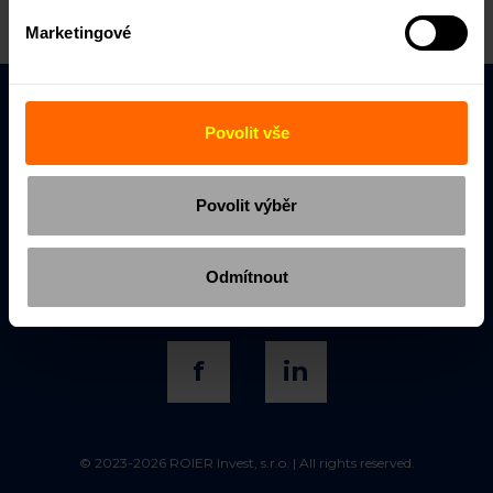
Marketingové
ROIER Invest, s.r.o.
Povolit vše
IČO: 17780977
VŠE xPORT Business Accelerator,
Povolit výběr
Jeseniova 2769, 130 00 Praha 3
office@roier.cz
Odmítnout
+420 770 158 099
f
in
© 2023-2026 ROIER Invest, s.r.o. | All rights reserved.