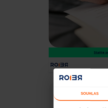
Staňte 
Zajištění po
Zajištění je vázané na 
SOUHLAS
nemovitost, kterou vidít