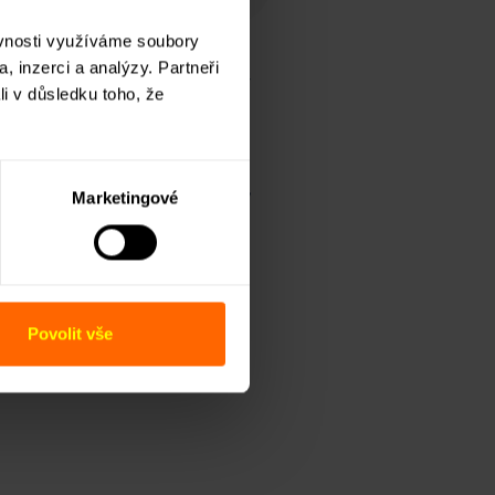
ěvnosti využíváme soubory
, inzerci a analýzy. Partneři
ní nemovitost, kterou vidíte v
li v důsledku toho, že
sem zástavního práva, a to jako
emovitostmi. Bedby, s. r. o.,
Marketingové
ýmaz případných stávajících
e Bedby, s. r. o., coby jediný
participace na úvěru.
tva.
Povolit vše