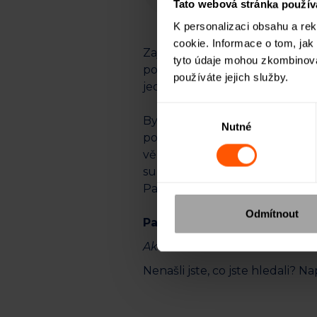
Tato webová stránka použív
K personalizaci obsahu a re
cookie. Informace o tom, jak
Zajištění je vázané na Bedby, s
tyto údaje mohou zkombinovat
portfoliu a do které se investuje
používáte jejich služby.
jediný subjekt. Podíly v družs
Výběr
Bytová družstva si mohou obecn
Nutné
souhlasu
poskytne úvěr družstvu a začn
věřitelů a následuje zápis Bedby
subjekt se zástavním právem na
Participant má nárok na všechny
Odmítnout
Participant je zajištěný pohl
Aktualizováno dne: 11. 8. 2021
Nenašli jste, co jste hledali?