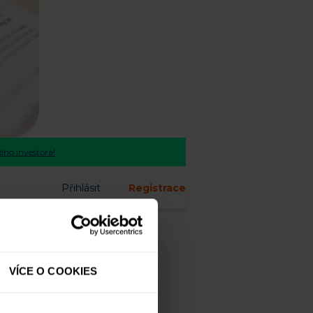
ho investora!
Přihlásit
Registrace
e přímo konkrétní
VÍCE O COOKIES