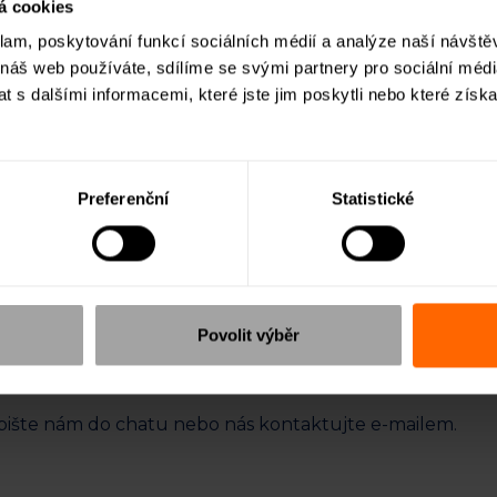
á cookies
klam, poskytování funkcí sociálních médií a analýze naší návšt
 náš web používáte, sdílíme se svými partnery pro sociální média
. r. o., provozovatele ROIERu. Zajištěná je přímo konkrét
 s dalšími informacemi, které jste jim poskytli nebo které získa
. Bedby, s. r. o., je přímo na listu vlastnictví (LV) se zápi
tvu neřešíme.
ě brát úvěry na své potřeby a tyto úvěry zastavit přímo n
Preferenční
Statistické
ou zápisy do LV, což trvá asi měsíc. Nejprve proběhne v
, s. r. o. Na konci celého procesu po zhruba měsíci figuruj
 konkrétní nemovitost. Mezitím Bedby, s. r. o., prodává 
 výnosy z úvěru, který poskytlo Bedby, s. r. o., do družs
Povolit výběr
edávkou, kterou má Bedby, s. r. o., vůči družstvu.
 Napište nám do chatu nebo nás kontaktujte e-mailem.