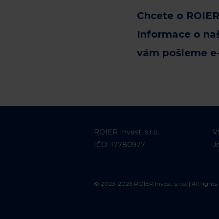
Chcete o ROIER
Informace o na
vám pošleme e
ROIER Invest, s.r.o.
V
IČO: 17780977
J
© 2023-2026 ROIER Invest, s.r.o. | All rights 