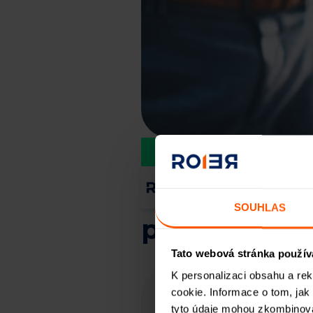
Staňte 
Služby třetí
SOUHLAS
poplatek?
Tato webová stránka použív
K personalizaci obsahu a re
cookie. Informace o tom, jak
Tyt
tyto údaje mohou zkombinovat