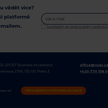
u vědět více?
ší platformě
-mailem.
Souhlasím se zpracováním osobních
ŠE xPORT Business Accelerator,
office@roier.c
eseniova 2769, 130 00 Praha 3
+420 770 158 
reserved.
PŘIHLÁŠENÍ DO PŮVODNÍ APLIKACE