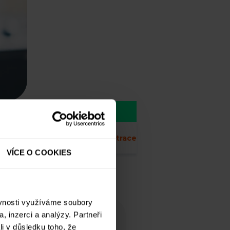
ho investora!
 nějaký
Přihlásit
Registrace
VÍCE O COOKIES
ěvnosti využíváme soubory
, inzerci a analýzy. Partneři
ERu.
li v důsledku toho, že