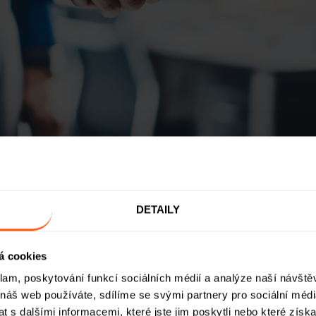
se ROIER ambasadorem
– získejte až
10 000 Kč
za doporučení každého nové
ch stran, platí investor
O nás
Nabídka investic
FAQ
Blog
DETAILY
á cookies
klam, poskytování funkcí sociálních médií a analýze naší návšt
 náš web používáte, sdílíme se svými partnery pro sociální média
o služby platí Bedby, s. r. o., tedy provozovatel ROI
 s dalšími informacemi, které jste jim poskytli nebo které získa