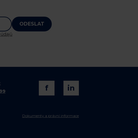
ODESLAT
 údajů
z
f
in
099
Dokumenty a právní informace