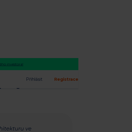
ho investora!
projekt
Přihlásit
Registrace
hitekturu ve