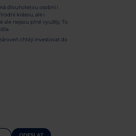
 má dlouholetou osobní i
rodní krásou, ale i
ré ale nejsou plně využity. To
žila.
e zároveň chtějí investovat do
ODESLAT