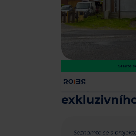
Staňte 
Milujete Be
exkluzivníh
Seznamte se s projekt