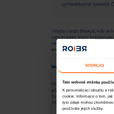
vyhledávané lokalitě 
Vítejte v srdci Beskyd, kde se 
vám projekt, který kombinuje 
nejnovější investiční příležitos
jedinečného projektu, který kl
SOUHLAS
Moderní byty ve vysoce žáda
Tato webová stránka použív
Projekt výstavby zahrnuje tři 
přírodního světla a nabízely o
K personalizaci obsahu a re
turisticky oblíbené oblasti předs
cookie. Informace o tom, jak
možností pronájmů.
tyto údaje mohou zkombinovat
používáte jejich služby.