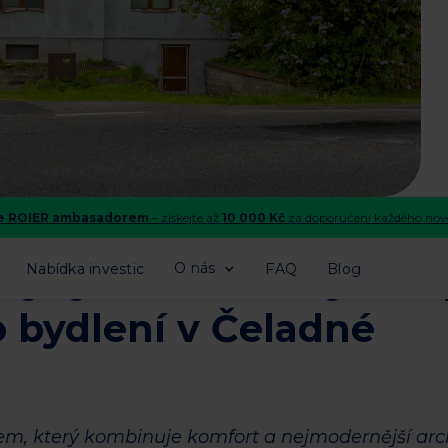
se ROIER ambasadorem
– získejte až
10 000 Kč
za doporučení každého nové
skydy? Představujeme 
O nás
Nabídka investic
FAQ
Blog
o bydlení v Čeladné
em, který kombinuje komfort a nejmodernější arc