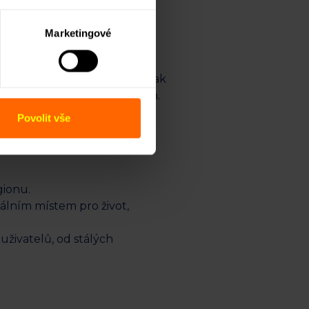
Marketingové
dnotek. První fáze se zaměří
 trh. Investice do Čeladné tak
 po kvalitních nemovitostech.
Povolit vše
gionu.
deálním místem pro život,
 uživatelů, od stálých