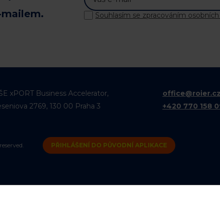
-mailem.
Souhlasím se zpracováním osobních
ŠE xPORT Business Accelerator,
office@roier.c
eseniova 2769, 130 00 Praha 3
+420 770 158 
reserved.
PŘIHLÁŠENÍ DO PŮVODNÍ APLIKACE