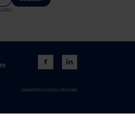
 údajů
z
f
in
099
Dokumenty a právní informace