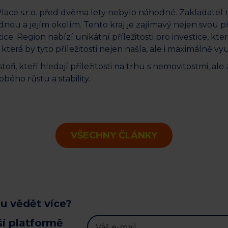
lace s.r.o. před dvěma lety nebylo náhodné. Zakladatel
nou a jejím okolím. Tento kraj je zajímavý nejen svou pří
ce. Region nabízí unikátní příležitosti pro investice, kte
 která by tyto příležitosti nejen našla, ale i maximálně vyu
stoři, kteří hledají příležitosti na trhu s nemovitostmi, al
bého růstu a stability.
VŠECHNY ČLÁNKY
u vědět více?
ší platformě