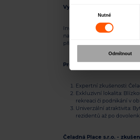
Využití prostředků a výhody
Výběr
Nutné
souhlasu
Investice budou použity na do
na refinancování a dokončení 
přináší možnost vysokého výno
Odmítnout
Proč do projektu investovat
Expertní zkušenosti: Čela
Exkluzivní lokalita: Blízk
rekreaci či podnikání v ob
Univerzální atraktivita: B
rezidentů až po dovolenko
Čeladná Place s.r.o. - zkušen