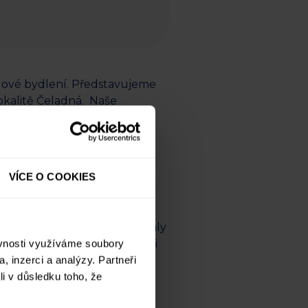
stylové bydlení. Představujeme
okalitě Čeladná. Naše
šanci stát se součástí
VÍCE O COOKIES
y tak, aby maximálně využívaly
. Díky svému umístění v srdci
ěvnosti využíváme soubory
o investiční příležitost s
, inzerci a analýzy. Partneři
li v důsledku toho, že