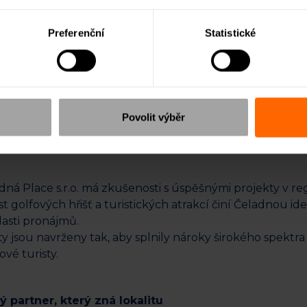
 projektu
Preferenční
Statistické
končení stavebních prací a následný prodej bytových je
stavebních prací, což umožní rychlé uvedení projektu na
su díky kombinaci populární lokality a vysoké poptávky
Povolit výběr
dná Place s.r.o. má zkušenosti s úspěšnými projekty v re
ost golfových hřišť a turistických atrakcí činí Čeladnou i
lasti pronájmů.
yty jsou navrženy tak, aby splnily nároky širokého spektra
vé turisty.
ý partner, který zná lokalitu