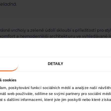
Čeladná.
krásné vrcholy a zelené údolí skloubí s příležitostí pro 
komfort a nejmodernější architekturu ve vyhledávané l
t, realizovaná společností Čeladná Place s.r.o., vám nabízí 
ade důraz na kvalitu a harmonii s okolní přírodou.
DETAILY
né lokalitě
á cookies
designové a funkční bytové jednotky, které jsou navržen
tevřené a vzdušné prostory s výhledem na okolní krajiny
klam, poskytování funkcí sociálních médií a analýze naší návšt
tavují ideální příležitost jak pro trvalého bydlení, tak jak
 náš web používáte, sdílíme se svými partnery pro sociální média
 s dalšími informacemi, které jste jim poskytli nebo které získa