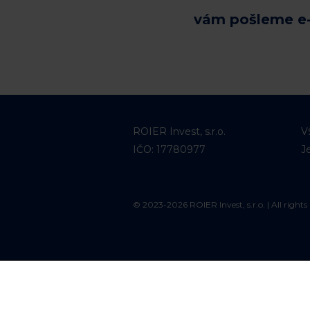
vám pošleme e
ROIER Invest, s.r.o.
V
IČO: 17780977
J
© 2023-2026 ROIER Invest, s.r.o. | All rights 