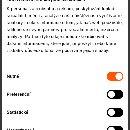
projekty nejvyšší kvality, u nichž je na horizontu 12 měsíců
K personalizaci obsahu a reklam, poskytování funkcí
nejnižší pravděpodobnost selhání. Poslední kategorie E je
sociálních médií a analýze naší návštěvnosti využíváme
vyhrazena pro projekty s rizikem defaultu.
soubory cookie. Informace o tom, jak náš web používáte,
Zajištění úvěru nemovitostí
sdílíme se svými partnery pro sociální média, inzerci a
analýzy. Partneři tyto údaje mohou zkombinovat s
Úvěry dostupné na naší platformě jsou zajištěny zástavním
dalšími informacemi, které jste jim poskytli nebo které
právem k nemovitosti. Tato forma zajištění snižuje
získali v důsledku toho, že používáte jejich služby.
investiční riziko. V případě nesplacení úvěru dlužníkem je
zástava zpeněžena a získané finanční prostředky jsou
využity k uspokojení pohledávek investorů.
Výběr
Jako zástava slouží například rezidenční nemovitosti, byty
Nutné
souhlasu
a domy ve vlastnictví bytových družstev nebo společností
s ručením omezeným, typicky obývané nájemníky. K
Preferenční
zajištění úvěru je možné využít i nemovitosti pořízené
firmou, které jsou určeny k rekonstrukci a následnému
pronájmu či prodeji.
Statistické
Úvěry jsou poskytovány maximálně do výše 70 % LTV.
Tento parametr vyjadřuje poměr mezi poskytnutým