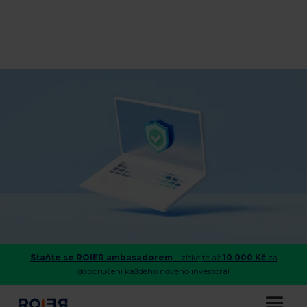
Staňte se ROIER ambasadorem
– získejte až
10 000 Kč
za
doporučení každého nového investora!
Jsou investice do úvěrů