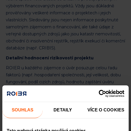
výběrem financovaných projektů. Vždy jsou důkladně
prověřovány veškeré informace o projektech i jejich
vlastnících. Sledovány jsou nejen informace poskytnuté
samotným zájemcem o financování, ale také údaje z
veřejně dostupných zdrojů jako jsou katastr nemovitostí,
obchodní či insolvenční rejstřík, rejstřík exekucí či komerční
databáze (např. CRIBIS).
Detailní hodnocení rizikovosti projektu
ROIER u každého zájemce o úvěr posuzuje celou řadu
faktorů (např. hospodaření společnosti, její velikost, dobu
fungování, podíl cizích zdrojů, hodnotu zajištění úvěru
apod.). K hodnocení rizikovosti projektů využíváme vlastní
strukturovaný proces získávání a posuzování informací.
Cílem skóringu je určit kategorii rizikovosti daného
SOUHLAS
DETAILY
VÍCE O COOKIES
projektu.
Kategorie rizikovosti financovaných úvěrů označujeme
písmeny A až E. Do první kategorie A jsou zařazovány
Tato webová stránka používá cookies