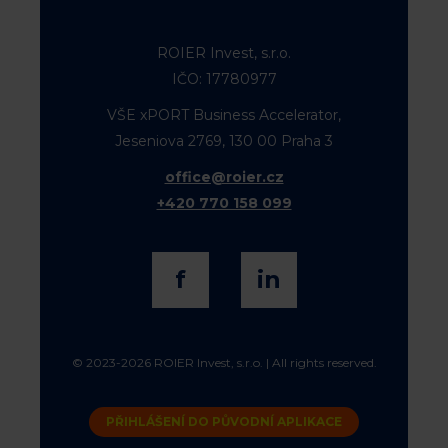
ROIER Invest, s.r.o.
IČO: 17780977
VŠE xPORT Business Accelerator,
Jeseniova 2769, 130 00 Praha 3
office@roier.cz
+420 770 158 099
f
in
© 2023-2026 ROIER Invest, s.r.o. | All rights reserved.
PŘIHLÁŠENÍ DO PŮVODNÍ APLIKACE