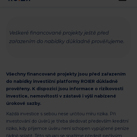
bezpečné?
Veškeré financované projekty ještě před
zařazením do nabídky důkladně prověřujeme.
Všechny financované projekty jsou před zařazením
do nabídky investiční platformy ROIER důkladně
prověřeny. K dispozici jsou informace o rizikovosti
investice, nemovitosti v zástavě i výši nabízené
úrokové sazby.
Každá investice s sebou nese určitou míru rizika. Při
investování do úvěrů je třeba sledovat především kreditní
riziko, kdy příjemce úvěru není schopen vypůjčené peníze
řádně splatit. Této situaci se snažíme předejít pečlivým