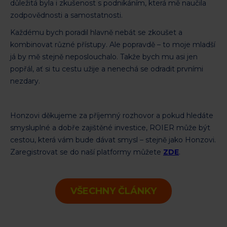
důležitá byla i zkušenost s podnikáním, která mě naučila
zodpovědnosti a samostatnosti.
Každému bych poradil hlavně nebát se zkoušet a
kombinovat různé přístupy. Ale popravdě – to moje mladší
já by mě stejně neposlouchalo. Takže bych mu asi jen
popřál, ať si tu cestu užije a nenechá se odradit prvními
nezdary.
Honzovi děkujeme za příjemný rozhovor a pokud hledáte
smysluplné a dobře zajištěné investice, ROIER může být
cestou, která vám bude dávat smysl – stejně jako Honzovi.
Zaregistrovat se do naší platformy můžete
ZDE
.
VŠECHNY ČLÁNKY