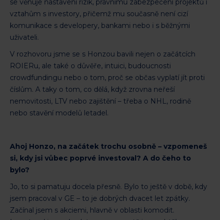
se věnuje nastavení rizik, právnímu zabezpečení projektů i
vztahům s investory, přičemž mu současně není cizí
komunikace s developery, bankami nebo i s běžnými
uživateli.
V rozhovoru jsme se s Honzou bavili nejen o začátcích
ROIERu, ale také o důvěře, intuici, budoucnosti
crowdfundingu nebo o tom, proč se občas vyplatí jít proti
číslům. A taky o tom, co dělá, když zrovna neřeší
nemovitosti, LTV nebo zajištění – třeba o NHL, rodině
nebo stavění modelů letadel.
Ahoj Honzo, na začátek trochu osobně – vzpomeneš
si, kdy jsi vůbec poprvé investoval? A do čeho to
bylo?
Jo, to si pamatuju docela přesně. Bylo to ještě v době, kdy
jsem pracoval v GE – to je dobrých dvacet let zpátky.
Začínal jsem s akciemi, hlavně v oblasti komodit.