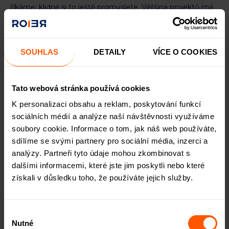
říkáme: klidně si to ještě promyslete. Většina projektů má
kolem 70 % LTV, takže rizika držíme pod kontrolou. A tím,
že máme kvalitní zajištění, spím v klidu.
SOUHLAS
DETAILY
VÍCE O COOKIES
Crowdfunding je pro spoustu lidí pořád relativně
nová věc. Co ti říkají noví investoři, když s ROIERem
Tato webová stránka používá cookies
začínají?
K personalizaci obsahu a reklam, poskytování funkcí
Hodně investorů má zkušenosti z jiných platforem – a
sociálních médií a analýze naší návštěvnosti využíváme
často nejsou úplně pozitivní. Třeba se jim někdo z
soubory cookie. Informace o tom, jak náš web používáte,
projektů „ztratil“, významně opožďuje s platbami nebo jim
sdílíme se svými partnery pro sociální média, inzerci a
platforma dostatečně nevysvětlila rizika. U nás se ptají
analýzy. Partneři tyto údaje mohou zkombinovat s
hlavně na to, v čem jsme jiní.
dalšími informacemi, které jste jim poskytli nebo které
A odpověď je jednoduchá – máme reálné zajištění.
získali v důsledku toho, že používáte jejich služby.
Všechny úvěry jsou kryté nemovitostmi, máme jasná
pravidla a důsledně si vybíráme, co na platformu pustíme.
To je ten rozdíl.
Výběr
Nutné
souhlasu