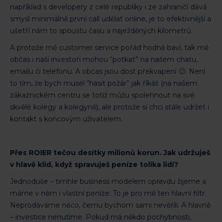
například s developery z celé republiky i ze zahraničí dává
smysl minimálně první call udělat online, je to efektivnější a
ušetří nám to spoustu času a naježděných kilometrů.
A protože mě customer service pořád hodně baví, tak mě
občas i naši investoři mohou “potkat” na našem chatu,
emailu či telefonu. A občas jsou dost překvapení 🙂. Není
to tím, že bych musel “hasit požár” jak říkáš (na našem
zákaznickém centru se totiž můžu spolehnout na své
skvělé kolegy a kolegyně), ale protože si chci stále udržet i
kontakt s koncovým uživatelem.
Přes ROIER tečou desítky milionů korun. Jak udržuješ
v hlavě klid, když spravuješ peníze tolika lidí?
Jednoduše – timhle business modelem opravdu žijeme a
máme v něm i vlastní peníze. To je pro mě ten hlavní filtr.
Neprodáváme něco, čemu bychom sami nevěřili. A hlavně
– investice nenutíme. Pokud má někdo pochybnosti,