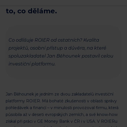
projektů, ne v kvantitu. A taky v
to, co děláme.
Co odlišuje ROIER od ostatních? Kvalita
projektů, osobní přístup a důvěra, na které
spoluzakladatel Jan Běhounek postavil celou
investiční platformu.
Jan Běhounek je jedním ze dvou zakladatelů investiční
platformy ROIER. Má bohaté zkušenosti v oblasti správy
pohledávek a financí – v minulosti provozoval firmu, která
působila až v deseti evropských zemích, a své know‑how
získal při práci v GE Money Bank v ČR i v USA. V ROIERu