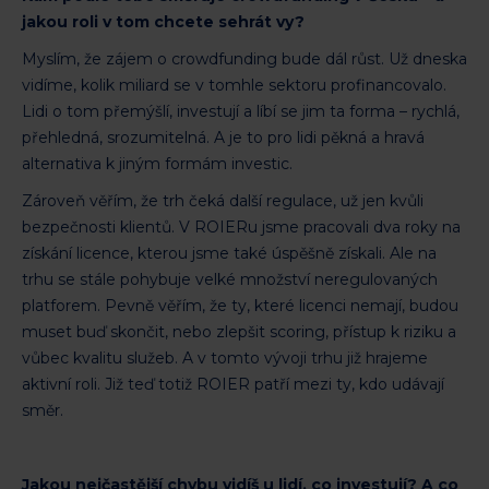
jakou roli v tom chcete sehrát vy?
Myslím, že zájem o crowdfunding bude dál růst. Už dneska
vidíme, kolik miliard se v tomhle sektoru profinancovalo.
Lidi o tom přemýšlí, investují a líbí se jim ta forma – rychlá,
přehledná, srozumitelná. A je to pro lidi pěkná a hravá
alternativa k jiným formám investic.
Zároveň věřím, že trh čeká další regulace, už jen kvůli
bezpečnosti klientů. V ROIERu jsme pracovali dva roky na
získání licence, kterou jsme také úspěšně získali. Ale na
trhu se stále pohybuje velké množství neregulovaných
platforem. Pevně věřím, že ty, které licenci nemají, budou
muset buď skončit, nebo zlepšit scoring, přístup k riziku a
vůbec kvalitu služeb. A v tomto vývoji trhu již hrajeme
aktivní roli. Již teď totiž ROIER patří mezi ty, kdo udávají
směr.
Jakou nejčastější chybu vidíš u lidí, co investují? A co