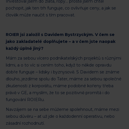
Investoval jsem do zlata, ropy… prostě jsem chtěl
pochopit, jak ten trh funguje, co ovlivňuje ceny, a jak se
člověk může naučit s tím pracovat.
ROIER jsi založil s Davidem Bystrzyckým. V čem se
jako zakladatelé doplňujete – a v čem jste naopak
každý úplně jiný?
Mám za sebou vícero podnikatelských projektů s různými
lidmi, a o to víc si cením toho, když to někde opravdu
dobře funguje – lidsky i byznysově. S Davidem se známe
dlouho, jezdíme spolu do Tater, máme za sebou společné
zkušenosti z korporátu, máme podobné kořeny třeba
právě v GE, a myslím, že to se pozitivně promítá i do
fungování ROIERu.
Navzájem se na sebe můžeme spolehnout, máme mezi
sebou důvěru – ať už jde o každodenní operativu, nebo
zásadní rozhodnutí.