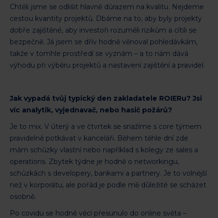
Chtěli jsme se odlišit hlavně důrazem na kvalitu. Nejdeme
cestou kvantity projektů. Dbáme na to, aby byly projekty
dobře zajištěné, aby investoři rozuměli rizikům a cítili se
bezpečně. Já jsem se dřív hodně věnoval pohledávkám,
takže v tomhle prostředí se vyznám – a to nám dává
výhodu při výběru projektů a nastavení zajištění a pravidel.
Jak vypadá tvůj typický den zakladatele ROIERu? Jsi
víc analytik, vyjednavač, nebo hasič požárů?
Je to mix. V úterý a ve čtvrtek se snažíme s core týmem
pravidelně potkávat v kanceláři. Během těhle dní zde
mám schůzky vlastní nebo například s kolegy ze sales a
operations. Zbytek týdne je hodně o networkingu,
schůzkách s developery, bankami a partnery. Je to volnější
než v korporátu, ale pořád je podle mě důležité se scházet
osobně.
Po covidu se hodně věcí přesunulo do online světa –