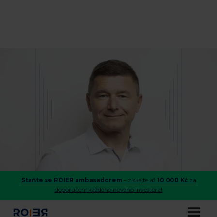
Staňte se ROIER ambasadorem
– získejte až
10 000 Kč
za
doporučení každého nového investora!
Jan Běhounek: Věříme v kvalitu