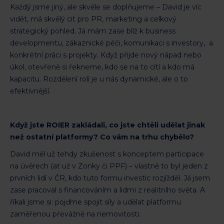
Každý jsme jiný, ale skvěle se doplňujeme – David je víc
vidět, má skvělý cit pro PR, marketing a celkový
strategický pohled. Já mám zase blíž k business
developmentu, zákaznické péči, komunikaci s investory, a
konkrétní práci s projekty. Když přijde nový nápad nebo
úkol, otevřeně si řekneme, kdo se na to cítí a kdo má
kapacitu. Rozdělení rolí je u nás dynamické, ale o to
efektivnější.
Když jste ROIER zakládali, co jste chtěli udělat jinak
než ostatní platformy? Co vám na trhu chybělo?
David měl už tehdy zkušenost s konceptem participace
na úvěrech (ať už v Zonky či PPF) – vlastně to byl jeden z
prvních lidí v ČR, kdo tuto formu investic rozjížděl. Já jsem
zase pracoval s financováním a lidmi z realitního světa. A
říkali jsme si: pojďme spojit síly a udělat platformu
zaměřenou převážně na nemovitosti.