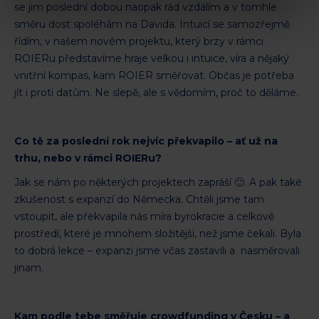
se jim poslední dobou naopak rád vzdálím a v tomhle
směru dost spoléhám na Davida. Intuicí se samozřejmě
řídím, v našem novém projektu, který brzy v rámci
ROIERu představíme hraje velkou i intuice, víra a nějaký
vnitřní kompas, kam ROIER směřovat. Občas je potřeba
jít i proti datům. Ne slepě, ale s vědomím, proč to děláme.
Co tě za poslední rok nejvíc překvapilo – ať už na
trhu, nebo v rámci ROIERu?
Jak se nám po některých projektech zapráší 🙂. A pak také
zkušenost s expanzí do Německa. Chtěli jsme tam
vstoupit, ale překvapila nás míra byrokracie a celkově
prostředí, které je mnohem složitější, než jsme čekali. Byla
to dobrá lekce – expanzi jsme včas zastavili a nasměrovali
jinam.
Kam podle tebe směřuje crowdfunding v Česku – a