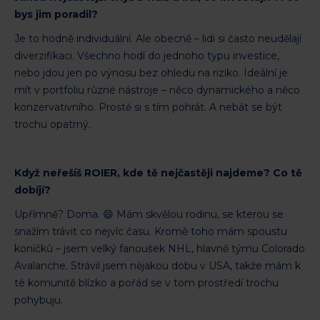
bys jim poradil?
Je to hodně individuální. Ale obecně – lidi si často neudělají
diverzifikaci. Všechno hodí do jednoho typu investice,
nebo jdou jen po výnosu bez ohledu na riziko. Ideální je
mít v portfoliu různé nástroje – něco dynamického a něco
konzervativního. Prostě si s tím pohrát. A nebát se být
trochu opatrný.
Když neřešíš ROIER, kde tě nejčastěji najdeme? Co tě
dobíjí?
Upřímně? Doma. 😄 Mám skvělou rodinu, se kterou se
snažím trávit co nejvíc času. Kromě toho mám spoustu
koníčků – jsem velký fanoušek NHL, hlavně týmu Colorado
Avalanche. Strávil jsem nějakou dobu v USA, takže mám k
té komunitě blízko a pořád se v tom prostředí trochu
pohybuju.