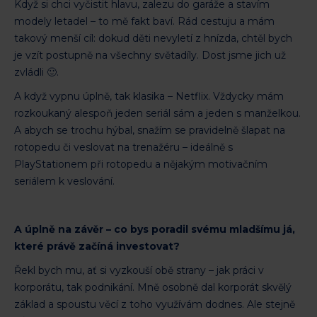
Když si chci vyčistit hlavu, zalezu do garáže a stavím
modely letadel – to mě fakt baví. Rád cestuju a mám
takový menší cíl: dokud děti nevyletí z hnízda, chtěl bych
je vzít postupně na všechny světadíly. Dost jsme jich už
zvládli 🙂.
A když vypnu úplně, tak klasika – Netflix. Vždycky mám
rozkoukaný alespoň jeden seriál sám a jeden s manželkou.
A abych se trochu hýbal, snažím se pravidelně šlapat na
rotopedu či veslovat na trenažéru – ideálně s
PlayStationem při rotopedu a nějakým motivačním
seriálem k veslování.
A úplně na závěr – co bys poradil svému mladšímu já,
které právě začíná investovat?
Řekl bych mu, ať si vyzkouší obě strany – jak práci v
korporátu, tak podnikání. Mně osobně dal korporát skvělý
základ a spoustu věcí z toho využívám dodnes. Ale stejně