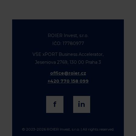
ROIER Invest, s.r.o.
IČO: 17780977
VŠE xPORT Business Accelerator,
Jeseniova 2769, 130 00 Praha 3
office@roier.cz
+420 770 158 099
f
in
© 2023-2026 ROIER Invest, s.r.o. | All rights reserved.