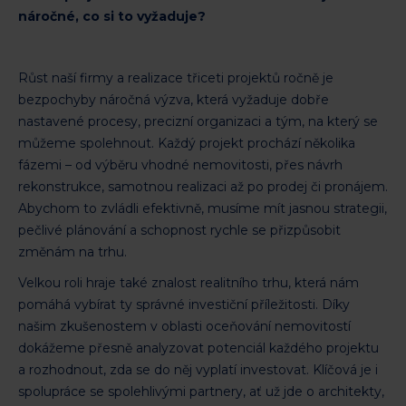
náročné, co si to vyžaduje?
Růst naší firmy a realizace třiceti projektů ročně je
bezpochyby náročná výzva, která vyžaduje dobře
nastavené procesy, precizní organizaci a tým, na který se
můžeme spolehnout. Každý projekt prochází několika
fázemi – od výběru vhodné nemovitosti, přes návrh
rekonstrukce, samotnou realizaci až po prodej či pronájem.
Abychom to zvládli efektivně, musíme mít jasnou strategii,
pečlivé plánování a schopnost rychle se přizpůsobit
změnám na trhu.
Velkou roli hraje také znalost realitního trhu, která nám
pomáhá vybírat ty správné investiční příležitosti. Díky
našim zkušenostem v oblasti oceňování nemovitostí
dokážeme přesně analyzovat potenciál každého projektu
a rozhodnout, zda se do něj vyplatí investovat. Klíčová je i
spolupráce se spolehlivými partnery, ať už jde o architekty,