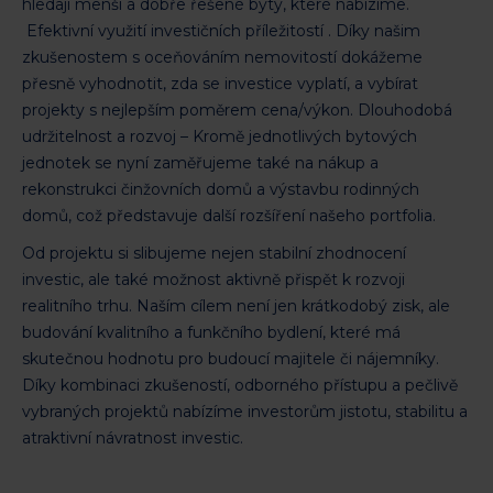
hledají menší a dobře řešené byty, které nabízíme.
Efektivní využití investičních příležitostí . Díky našim
zkušenostem s oceňováním nemovitostí dokážeme
přesně vyhodnotit, zda se investice vyplatí, a vybírat
projekty s nejlepším poměrem cena/výkon. Dlouhodobá
udržitelnost a rozvoj – Kromě jednotlivých bytových
jednotek se nyní zaměřujeme také na nákup a
rekonstrukci činžovních domů a výstavbu rodinných
domů, což představuje další rozšíření našeho portfolia.
Od projektu si slibujeme nejen stabilní zhodnocení
investic, ale také možnost aktivně přispět k rozvoji
realitního trhu. Naším cílem není jen krátkodobý zisk, ale
budování kvalitního a funkčního bydlení, které má
skutečnou hodnotu pro budoucí majitele či nájemníky.
Díky kombinaci zkušeností, odborného přístupu a pečlivě
vybraných projektů nabízíme investorům jistotu, stabilitu a
atraktivní návratnost investic.