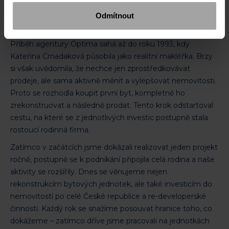
pokračovalo:-))?
Odmítnout
Příběh agentury Optima sahá až do roku 1993, kdy
Kateřina Crnadaková působila jako realitní makléřka. Brzy
si však uvědomila, že nechce jen zprostředkovávat
prodeje, ale sama aktivně měnit a vylepšovat nemovitosti.
Proto se rozhodla koupit první byt, kompletně ho
zrekonstruovat a následně prodat. Tento krok odstartoval
cestu, na které se z jednotlivých investic postupně stala
rostoucí rodinná firma.
Zatímco v začátcích jsme dokázali realizovat jeden projekt
ročně, postupně se k podnikání připojila celá rodina a naše
aktivity se rozšířily. Dnes se věnujeme nejen
rekonstrukcím bytových jednotek, ale také investicím do
nemovitostí po celé České republice a re-developerské
činnosti. Každý rok se snažíme posouvat hranice toho, co
dokážeme – zatímco dříve jsme pracovali na jednotkách