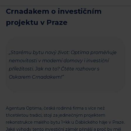
nový život: Rozhovor s Oskarem
Crnadakem o investičním
projektu v Praze
„Starému bytu nový život: Optima proměňuje
nemovitosti v moderní domovy i investiční
příležitosti. Jak na to? Čtěte rozhovor s
Oskarem Crnadakem!“
Agentura Optima, česká rodinná firma s více než
třicetiletou tradicí, stojí za jedinečným projektem
rekonstrukce malého bytu 1+kk u Ďáblického háje v Praze.
Jaké výhody tento investiční záměr přináší a proč by měl