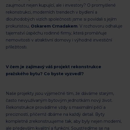
zaujmout nejen kupující, ale i investory? O promyšlené
rekonstrukci, moderních trendech v bydlení a
dlouhodobých vizích společnosti jsme si povídali s jejím
prokuristou,
Oskarem Crnadakem
. V rozhovoru odhaluje
tajemství úspěchu rodinné firmy, která proměňuje
nemovitosti v atraktivní domovy i výhodné investiční
příležitosti.
V čem je zajímavý váš projekt rekonstrukce
pražského bytu? Co byste vyzvedl?
Naše projekty jsou výjimečné tím, že dáváme starým,
často nevyužívaným bytovým jednotkám nový život.
Rekonstrukce provádíme vždy s maximální péčí a
precizností, přičemž dbáme na každý detail. Byty
kompletně zrekonstruujeme tak, aby byly nejen moderní,
ale především kvalitní a funkční. Soustředíme se na