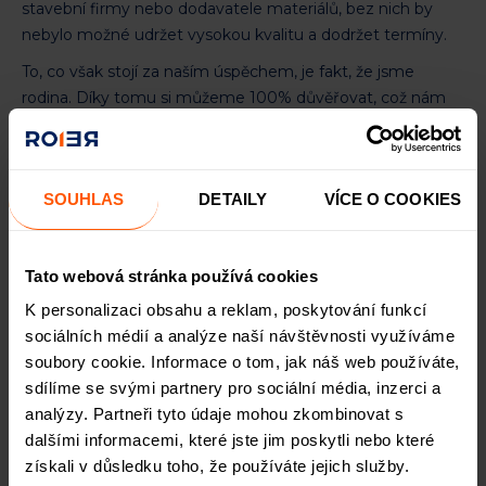
stavební firmy nebo dodavatele materiálů, bez nich by
nebylo možné udržet vysokou kvalitu a dodržet termíny.
To, co však stojí za naším úspěchem, je fakt, že jsme
rodina. Díky tomu si můžeme 100% důvěřovat, což nám
umožňuje rychle a efektivně rozhodovat. Zároveň máme
skvělý tým zaměstnanců, kteří odvádějí špičkovou práci a
sdílejí s námi vizi kvalitního a dostupného bydlení. Nedílnou
SOUHLAS
DETAILY
VÍCE O COOKIES
součástí naší úspěšné expanze je také spolupracující
advokát, který nám pomáhá řešit právní aspekty našich
projektů. Bez těchto lidí bychom rozhodně nebyli tam, kde
Tato webová stránka používá cookies
jsme dnes.
K personalizaci obsahu a reklam, poskytování funkcí
Díky kombinaci rychlého rozhodování, odborného zázemí
sociálních médií a analýze naší návštěvnosti využíváme
a silného týmu můžeme realizovat ambiciózní projekty a
soubory cookie. Informace o tom, jak náš web používáte,
neustále posouvat hranice toho, co dokážeme.
sdílíme se svými partnery pro sociální média, inzerci a
analýzy. Partneři tyto údaje mohou zkombinovat s
dalšími informacemi, které jste jim poskytli nebo které
Na čem si při výběru projektů a následně při jejich
získali v důsledku toho, že používáte jejich služby.
realizaci zakládáte? Máte naopak nějaké "no go"?