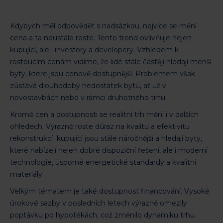
Kdybych měl odpovědět s nadsázkou, nejvíce se mění
cena a ta neustále roste. Tento trend ovlivňuje nejen
kupující, ale i investory a developery. Vzhledem k
rostoucím cenám vidíme, že lidé stále častěji hledají menší
byty, které jsou cenově dostupnější. Problémem však
zůstává dlouhodobý nedostatek bytů, ať už v
novostavbách nebo v rámci druhotného trhu.
Kromě cen a dostupnosti se realitní trh mění i v dalších
ohledech. Výrazně roste důraz na kvalitu a efektivitu
rekonstrukcí kupující jsou stále náročnější a hledají byty,
které nabízejí nejen dobré dispoziční řešení, ale i moderní
technologie, úsporné energetické standardy a kvalitní
materiály.
Velkým tématem je také dostupnost financování. Vysoké
úrokové sazby v posledních letech výrazně omezily
poptávku po hypotékách, což změnilo dynamiku trhu.