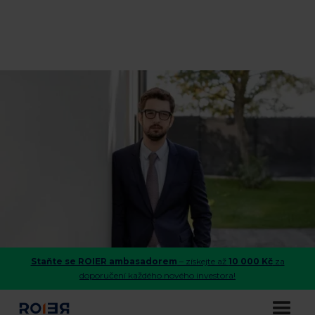
Staňte se ROIER ambasadorem
– získejte až
10 000 Kč
za
doporučení každého nového investora!
Jak starému bytu vdechnout