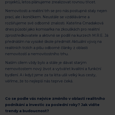
projektů, letos plánujeme zrealizovat rovnou třicet.
Nemovitosti a realitní trh se pro nás postupně staly nejen
prací, ale i koníčkem. Neustále se vzděláváme a
rozšiřujeme své odborné znalosti. Kateřina Crnadaková
dnes působí jako komisařka na zkouškách pro realitní
zprostředkovatele a aktivně se podílí na kurzech M.R.E. Já
přednáším na vysoké škole předmět Aktuální vývoj na
realitních trzích a píšu odborné články z oblasti
nemovitostí a nemovitostního trhu.
Naším cílem vždy bylo a stále je dávat starým
nemovitostem nový život a vytvářet kvalitní a funkční
bydlení. A i když jsme za ta léta ušli velký kus cesty,
věříme, že to nejlepší nás teprve čeká.
Co se podle vás nejvíce změnilo v oblasti realitního
podnikání a investic za poslední roky? Jak vidíte
trendy a budoucnost?