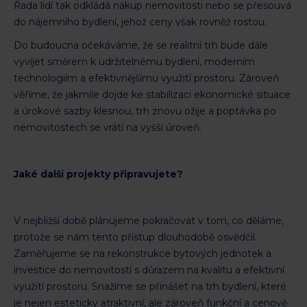
Řada lidí tak odkládá nákup nemovitosti nebo se přesouvá
do nájemního bydlení, jehož ceny však rovněž rostou.
Do budoucna očekáváme, že se realitní trh bude dále
vyvíjet směrem k udržitelnému bydlení, moderním
technologiím a efektivnějšímu využití prostoru. Zároveň
věříme, že jakmile dojde ke stabilizaci ekonomické situace
a úrokové sazby klesnou, trh znovu ožije a poptávka po
nemovitostech se vrátí na vyšší úroveň.
Jaké další projekty připravujete?
V nejbližší době plánujeme pokračovat v tom, co děláme,
protože se nám tento přístup dlouhodobě osvědčil.
Zaměřujeme se na rekonstrukce bytových jednotek a
investice do nemovitostí s důrazem na kvalitu a efektivní
využití prostoru. Snažíme se přinášet na trh bydlení, které
je nejen esteticky atraktivní, ale zároveň funkční a cenově