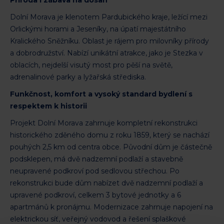
Dolní Morava je klenotem Pardubického kraje, ležící mezi
Orlickými horami a Jeseníky, na úpatí majestátního
Kralického Sněžníku. Oblast je rájem pro milovníky přírody
a dobrodružství. Nabízí unikátní atrakce, jako je Stezka v
oblacích, nejdelší visutý most pro pěší na světě,
adrenalinové parky a lyžařská střediska.
Funkčnost, komfort a vysoký standard bydlení s
respektem k historii
Projekt Dolní Morava zahrnuje kompletní rekonstrukci
historického zděného domu z roku 1859, který se nachází
pouhých 2,5 km od centra obce. Původní dům je částečně
podsklepen, má dvě nadzemní podlaží a stavebně
neupravené podkroví pod sedlovou střechou. Po
rekonstrukci bude dům nabízet dvě nadzemní podlaží a
upravené podkroví, celkem 3 bytové jednotky a 6
apartmánů k pronájmu. Modernizace zahrnuje napojení na
elektrickou síť, veřejný vodovod a řešení splaškové