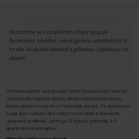
harmonického zázemí v horách
Seznamte se s projektem, který spojuje
funkčnost, komfort i ekologickou udržitelnost a
to vše ve skvělé lokalitě s přírodou i zábavou na
dosah.
Představujeme vám projekt Dolní Morava, který není jen
rekonstrukcí starého domu, ale komplexní přeměnou,
která vdechne nový život historické stavbě. Po dokončení
bude dům nabízet dvě nadzemní podlaží a stavebně
upravené podkroví, zahrnující 3 bytové jednotky a 6
apartmánů k pronájmu.
Příroda i zábava na dosah