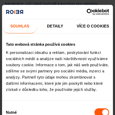
kanalizace, což zajistí pohodlí a komfort pro všechny
obyvatele.
SOUHLAS
DETAILY
VÍCE O COOKIES
Tato webová stránka používá cookies
K personalizaci obsahu a reklam, poskytování funkcí
sociálních médií a analýze naší návštěvnosti využíváme
soubory cookie. Informace o tom, jak náš web používáte,
sdílíme se svými partnery pro sociální média, inzerci a
analýzy. Partneři tyto údaje mohou zkombinovat s
Ekologická udržitelnost jako priorita
dalšími informacemi, které jste jim poskytli nebo které
Autoři projektu si dali jako jeden z přidružených cílů snížit
získali v důsledku toho, že používáte jejich služby.
původně vysokou uhlíkovou stopu rekonstruované
budovy, přizpůsobit stavbu dnešním ekologicky
přívětivým stavebním kvótám a přivést ji k provozu
Výběr
Nutné
šetrnému k přírodě. Použitím ekologicky šetrných
souhlasu