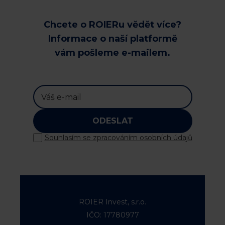
Chcete o ROIERu vědět více?
Informace o naší platformě
vám pošleme e-mailem.
ODESLAT
Souhlasím se zpracováním osobních údajů
ROIER Invest, s.r.o.
IČO: 17780977