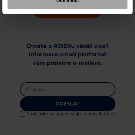
Odmítnout
VŠECHNY ČLÁNKY
Chcete o ROIERu vědět více?
Informace o naší platformě
vám pošleme e-mailem.
ODESLAT
Souhlasím se zpracováním osobních údajů