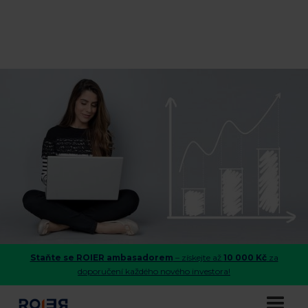
Staňte se ROIER ambasadorem
– získejte až
10 000 Kč
za
doporučení každého nového investora!
Co náš čeká po získání licence