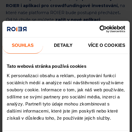
ROIER i aplikaci pro crowdfundingové investování,
na
které naše platforma ROIER bude postupně přecházet
.
Od té chvíle se můžete
začít v nové aplikaci
registrovat.
V první fázi bude k dispozici tzv. manuální
registrace, u které je potřeba vyplnit všechny potřebné
údaje ručně.
V polovině ledna
pak spustíme možnost
SOUHLAS
DETAILY
VÍCE O COOKIES
registrovat se
bankovní identitou,
což celý registrační
proces výrazně urychlí.
I z nového webu se po 18. prosinci nadále budete moci
Tato webová stránka používá cookies
přihlásit do stávající aplikace
a spravovat své aktuální
K personalizaci obsahu a reklam, poskytování funkcí
investice.
Registrace nových klientů už ale bude
sociálních médií a analýze naší návštěvnosti využíváme
možná jen v nové aplikaci.
soubory cookie. Informace o tom, jak náš web používáte,
sdílíme se svými partnery pro sociální média, inzerci a
analýzy. Partneři tyto údaje mohou zkombinovat s
Nové funkce a služby
dalšími informacemi, které jste jim poskytli nebo které
získali v důsledku toho, že používáte jejich služby.
V nové aplikaci budeme vystavovat nová atraktivní