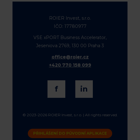
ROIER Invest, s.r.o.
IČO: 17780977
VŠE xPORT Business Accelerator,
Jeseniova 2769, 130 00 Praha 3
office@roier.cz
+420 770 158 099
f
in
© 2023-2026 ROIER Invest, s.r.o. | All rights reserved.
PŘIHLÁŠENÍ DO PŮVODNÍ APLIKACE