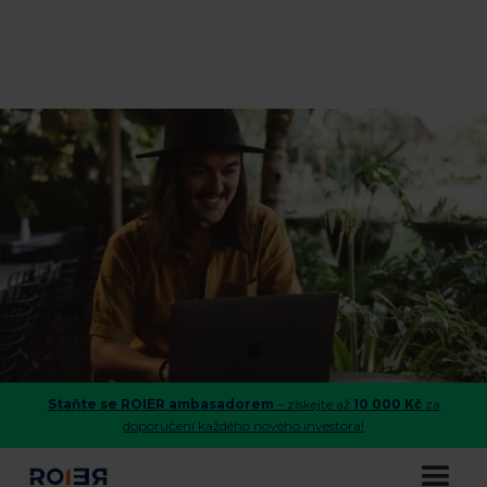
Staňte se ROIER ambasadorem
– získejte až
10 000 Kč
za
doporučení každého nového investora!
Case study: Radek si splnil sen