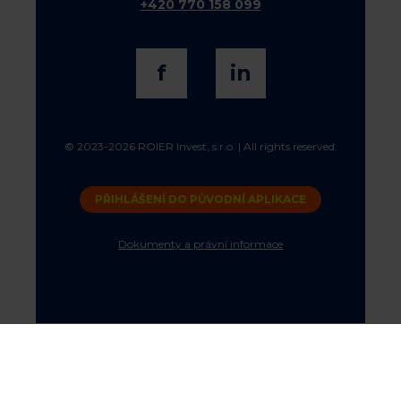
+420 770 158 099
f
in
© 2023-2026 ROIER Invest, s.r.o. | All rights reserved.
PŘIHLÁŠENÍ DO PŮVODNÍ APLIKACE
Dokumenty a právní informace