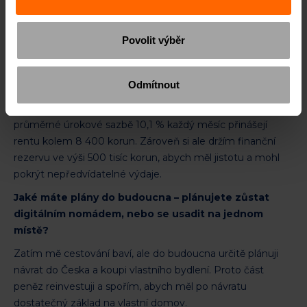
Prozradíte nám, kolik peněz držíte v investicích a jaký
příjem vám generují?
Povolit výběr
Není to žádné tajemství – naopak, rád bych inspiroval i další
mladé lidi k investování. Před odjezdem na Bali jsem měl
Odmítnout
naspořeno necelých 1,5 milionu korun. Z toho přibližně 1
milion korun mám investovaný do úvěrů, které mi při
průměrné úrokové sazbě 10,1 % každý měsíc přinášejí
rentu kolem 8 400 korun. Zároveň si ale držím finanční
rezervu ve výši 500 tisíc korun, abych měl jistotu a mohl
pokrýt nepředvídatelné výdaje.
Jaké máte plány do budoucna – plánujete zůstat
digitálním nomádem, nebo se usadit na jednom
místě?
Zatím mě cestování baví, ale do budoucna určitě plánuji
návrat do Česka a koupi vlastního bydlení. Proto část
peněz reinvestuji a spořím, abych měl po návratu
dostatečný základ na vlastní domov.