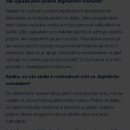
Jak vypadá jeho příběh digitálního nomáda?
Radek se rozhodl vyměnit každodenní docházení do
kanceláře za svobodu práce na dálku. Jako programátor
není vázán na jedno místo a může pracovat odkudkoli na
světě. Díky zakázkám pro několik klientů si udržuje stabilní
příjem, ale nespoléhá se jen na práci. Pravidelně investuje
do úvěrů, jejichž výnosy mu pomáhají financovat život v
zahraničí. Jaké to je spojit cestování s investováním a jaké
výhody mu tento styl života přináší? O tom jsme si s ním
povídali v následujícím rozhovoru.
Radku, co vás vedlo k rozhodnutí stát se digitálním
nomádem?
Po dokončení vysoké školy jsem chtěl poznat svět, než se
usadím a začnu řešit bydlení nebo rodinu. Práce na dálku
mi dává svobodu cestovat a zároveň si udržet stabilní
příjem. Navíc programování je ideální obor pro práci
odkudkoli.