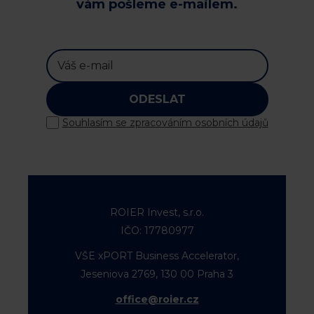
vám pošleme e-mailem.
ODESLAT
Souhlasím se zpracováním osobních údajů
ROIER Invest, s.r.o.
IČO: 17780977
VŠE xPORT Business Accelerator,
Jeseniova 2769, 130 00 Praha 3
office@roier.cz