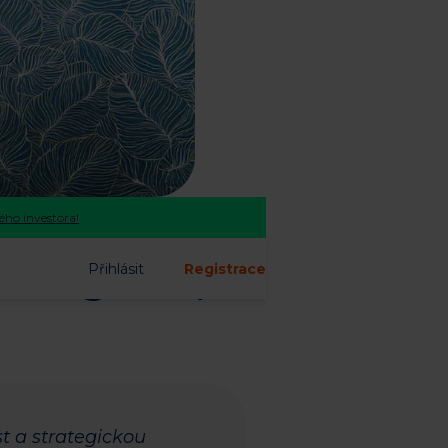
ho investora!
a regionu,”
Přihlásit
Registrace
t a strategickou