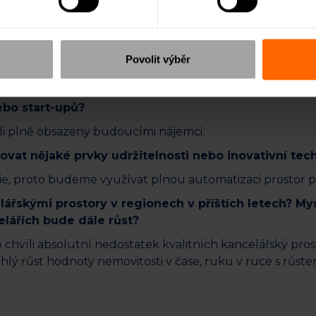
dějovic jsou pro expanzi našich firem klíčové. Chceme 
emí pro naše současné a budoucí klienty i partnery. Jen p
sti s hodnotou okolo 750 milionů pro více než 200 klie
Povolit výběr
áří v Česku a Slovensku.
ypy nájemců byste rád přivedl do těchto kanceláří? 
nebo start-upů?
íli plně obsazeny budoucími nájemci.
rovat nějaké prvky udržitelnosti nebo inovativní te
e, proto budeme využívat plnou automatizaci prostor p
elářskými prostory v regionech v příštích letech? Mys
elářích bude dále růst?
 chvíli absolutní nedostatek kvalitních kancelářský pros
chlý růst hodnoty nemovitosti v čase, ruku v ruce s rů