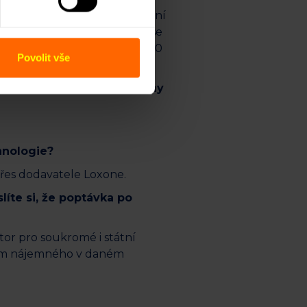
zde vybudovat reprezentativní
ro upřesnění, v tuto chvíli se
ntů. V tom nám pomáhá přes 60
Povolit vše
Vidíte zájem spíše ze strany
chnologie?
řes dodavatele Loxone.
líte si, že poptávka po
tor pro soukromé i státní
stem nájemného v daném