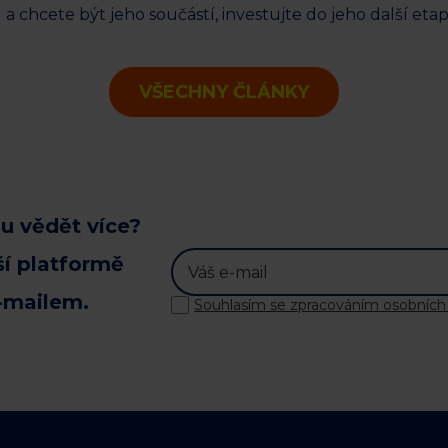
 a chcete být jeho součástí, investujte do jeho další eta
VŠECHNY ČLÁNKY
u vědět více?
ší platformě
-mailem.
Souhlasím se zpracováním osobních