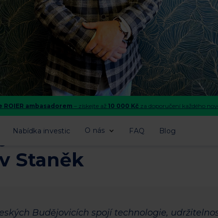
se ROIER ambasadorem
– získejte až
10 000 Kč
za doporučení každého nové
jsou investorská hvězd
O nás
Nabídka investic
FAQ
Blog
av Staněk
ských Budějovicích spojí technologie, udržitelnos