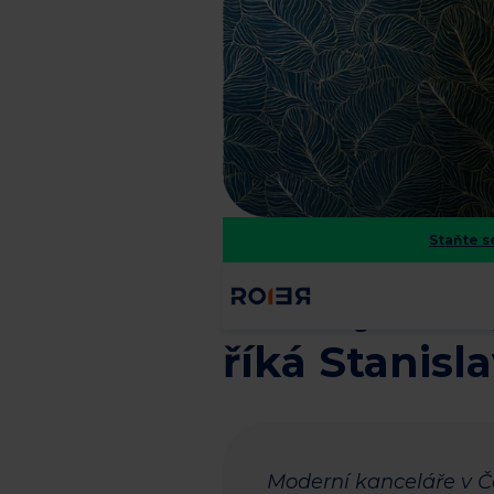
Staňte 
“Budějovice 
říká Stanisl
Moderní kanceláře v Če