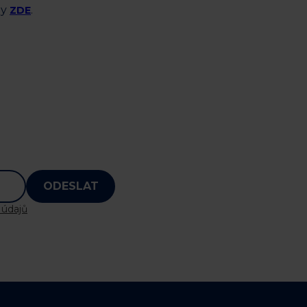
py
.
ZDE
ODESLAT
 údajů