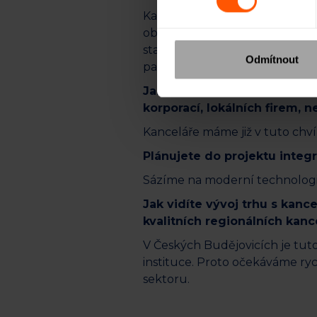
Kanceláře v centru Českých Bu
obchodní a administrativní záz
staráme o zahraniční nemovito
Odmítnout
partnerských realitních kancel
Jaké konkrétní firmy nebo t
korporací, lokálních firem, 
Kanceláře máme již v tuto chv
Plánujete do projektu integ
Sázíme na moderní technologi
Jak vidíte vývoj trhu s kanc
kvalitních regionálních kanc
V Českých Budějovicích je tuto
instituce. Proto očekáváme ry
sektoru.