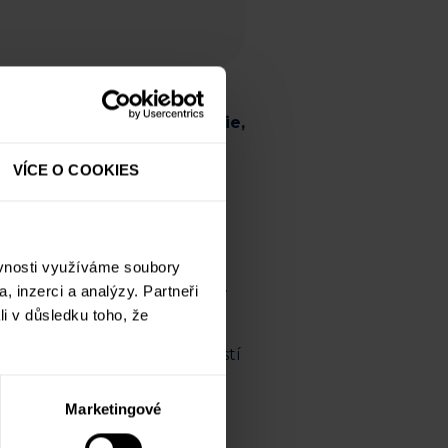
propojí moderní technologie,
aněk v rozhovoru odkrývá
VÍCE O COOKIES
 tam naučili, co nyní
m strategii na budoucí
ěvnosti využíváme soubory
 a bezstarostnost v pronájmu.
, inzerci a analýzy. Partneři
li v důsledku toho, že
ersonami, které za společností
stí větších a zajímavějších
Marketingové